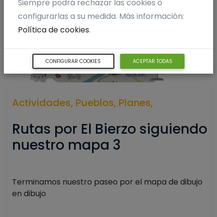
Siempre podrá rechazar las cookies o
configurarlas a su medida. Más información:
Política de cookies
.
CONFIGURAR COOKIES
ACEPTAR TODAS
Actividades,
Pueblos,
Planes,
Rutas por El Bierzo siguiendo
nuestro mapa 3
Terminamos nuestro paseo por el mapa de dibujo
en dibujo