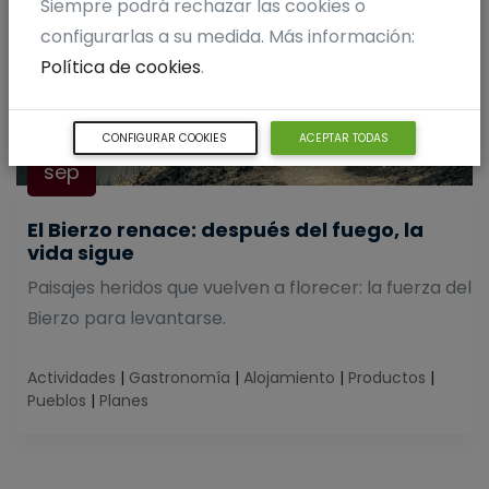
Siempre podrá rechazar las cookies o
configurarlas a su medida. Más información:
Política de cookies
.
05
CONFIGURAR COOKIES
ACEPTAR TODAS
sep
El Bierzo renace: después del fuego, la
vida sigue
Paisajes heridos que vuelven a florecer: la fuerza del
Bierzo para levantarse.
Actividades
|
Gastronomía
|
Alojamiento
|
Productos
|
Pueblos
|
Planes