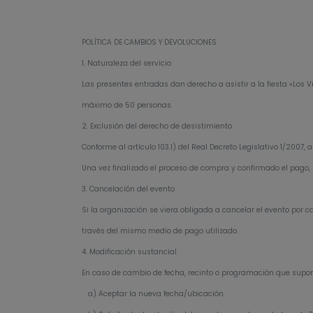
POLÍTICA DE CAMBIOS Y DEVOLUCIONES
1. Naturaleza del servicio
Las presentes entradas dan derecho a asistir a la fiesta «Los V
máximo de 50 personas.
2. Exclusión del derecho de desistimiento
Conforme al artículo 103.l) del Real Decreto Legislativo 1/2007
Una vez finalizado el proceso de compra y confirmado el pago, l
3. Cancelación del evento
Si la organización se viera obligada a cancelar el evento por 
través del mismo medio de pago utilizado.
4. Modificación sustancial
En caso de cambio de fecha, recinto o programación que supon
a) Aceptar la nueva fecha/ubicación.