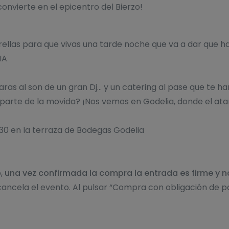
 convierte en el epicentro del Bierzo!
trellas para que vivas una tarde noche que va a dar que ha
IA
ras al son de un gran Dj… y un catering al pase que te har
r parte de la movida? ¡Nos vemos en Godelia, donde el ata
23:30 en la terraza de Bodegas Godelia
o,
una vez confirmada la compra la entrada es firme y 
n cancela el evento. Al pulsar “Compra con obligación de 