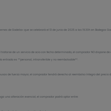
iernes de Godelia» que se celebrará el 13 de junio de 2025 a las 19.30h en Bodegas Go
, al tratarse de un servicio de ocio con fecha determinada, el comprador NO dispone d
a entrada es **personal, intransferible y no reembolsable**.
causas de fuerza mayor, el comprador tendrá derecho al reembolso íntegro del precio d
ga una alteración esencial, el comprador podrá optar entre: