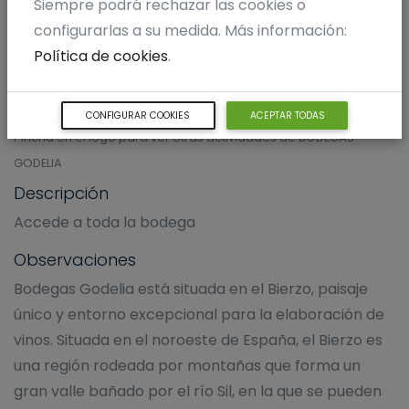
Siempre podrá rechazar las cookies o
configurarlas a su medida. Más información:
Política de cookies
.
BODEGAS GODELIA
CONFIGURAR COOKIES
ACEPTAR TODAS
Pincha en el logo para ver otras actividades de BODEGAS
GODELIA
Descripción
Accede a toda la bodega
Observaciones
Bodegas Godelia está situada en el Bierzo, paisaje
único y entorno excepcional para la elaboración de
vinos. Situada en el noroeste de España, el Bierzo es
una región rodeada por montañas que forma un
gran valle bañado por el río Sil, en la que se pueden