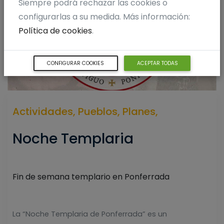
Siempre podrá rechazar las cookies o
configurarlas a su medida. Más información:
Política de cookies
.
CONFIGURAR COOKIES
ACEPTAR TODAS
Actividades,
Pueblos,
Planes,
Noche Templaria
Fin de semana templario en Ponferrada
La “Noche Templaria de Ponferrada” es un